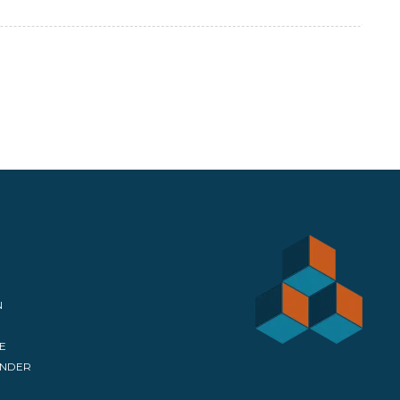
N
E
ENDER