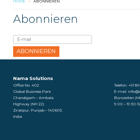
HOME
ABONNIEREN
Abonnieren
Nama Solutions
Office No. 402
Telefon:
+91 8
Global Business Park
E-mail:
info@
Chandigarh – Ambala
Bürozeiten (Mo
Highway (NH 22)
9:00 – 19:30 I
Zirakpur, Punjab – 140603,
India