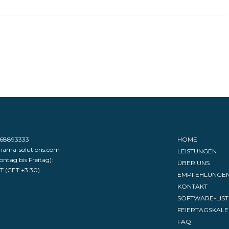
968893333
HOME
nama-solutions.com
LEISTUNGEN
ntag bis Freitag):
ÜBER UNS
ST (CET +3.30)
EMPFEHLUNGE
KONTAKT
SOFTWARE-LIST
FEIERTAGSKAL
FAQ